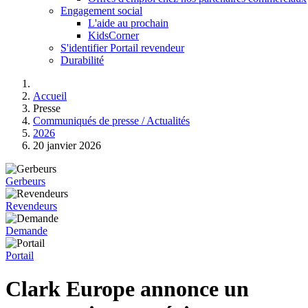
Engagement social
L'aide au prochain
KidsCorner
S'identifier Portail revendeur
Durabilité
Accueil
Presse
Communiqués de presse / Actualités
2026
20 janvier 2026
Gerbeurs
Revendeurs
Demande
Portail
Clark Europe annonce un