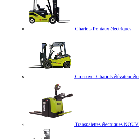
Chariots frontaux électriques
Crossover Chariots élévateur éle
Transpalettes électriques
NOUV