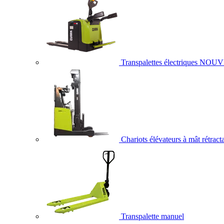
Transpalettes électriques
NOUV
Chariots élévateurs à mât rétract
Transpalette manuel