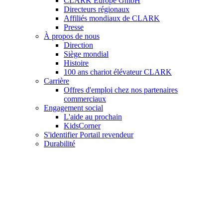
CLARK Europe GmbH
Directeurs régionaux
Affiliés mondiaux de CLARK
Presse
À propos de nous
Direction
Siège mondial
Histoire
100 ans chariot élévateur CLARK
Carrière
Offres d'emploi chez nos partenaires
commerciaux
Engagement social
L'aide au prochain
KidsCorner
S'identifier Portail revendeur
Durabilité