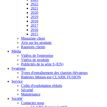
2022
2021
2020
2019
2018
2017
2016
2015
Magazine client
Avis sur les produits
Rapports clients
Média
Vidéos de l'entreprise
Vidéos de produits
Publicités de la série S (EN)
Systèmes
Types d'entraînement des chariots élévateurs
Batteries lithium-ion CLARK FUSION
Service
Coûts d'exploitation réduits
Sécurité
Maintenance
Société
Contactez nous