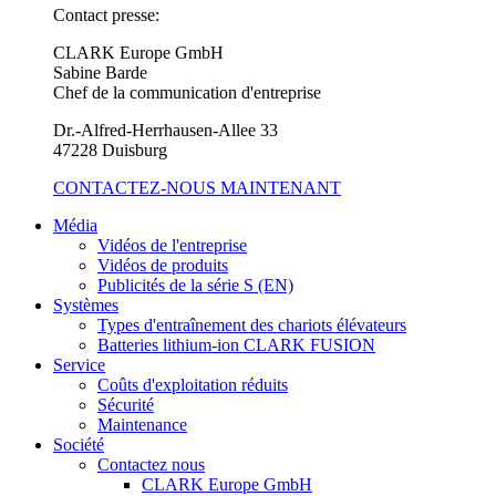
Contact presse:
CLARK Europe GmbH
Sabine Barde
Chef de la communication d'entreprise
Dr.-Alfred-Herrhausen-Allee 33
47228 Duisburg
CONTACTEZ-NOUS MAINTENANT
Média
Vidéos de l'entreprise
Vidéos de produits
Publicités de la série S (EN)
Systèmes
Types d'entraînement des chariots élévateurs
Batteries lithium-ion CLARK FUSION
Service
Coûts d'exploitation réduits
Sécurité
Maintenance
Société
Contactez nous
CLARK Europe GmbH