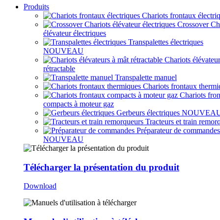
Produits
Chariots frontaux électri
Crossover Ch
élévateur électriques
Transpalettes électriques
NOUVEAU
Chariots élévateu
rétractable
Transpalette manuel
Chariots frontaux thermi
Chariots fro
compacts à moteur gaz
Gerbeurs électriques
NOUVEA
Tracteurs et train remor
Préparateur de commandes
NOUVEAU
Télécharger la présentation du produit
Download