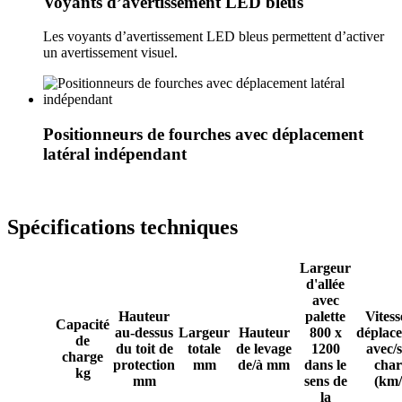
Voyants d’avertissement LED bleus
Les voyants d’avertissement LED bleus permettent d’activer
un avertissement visuel.
Positionneurs de fourches avec déplacement
latéral indépendant
Spécifications techniques
Largeur
d'allée
avec
Hauteur
palette
Vitess
Capacité
au-dessus
Largeur
Hauteur
800 x
déplac
de
du toit de
totale
de levage
1200
avec/
charge
protection
mm
de/à mm
dans le
char
kg
mm
sens de
(km/
la