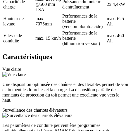
Capacité de
Puissance du moteur
@500 mm
2x 4,4kW
charge
d'entraînement
LSA
Performances de la
Hauteur de
max.
max. 625
batterie
levage
7075mm
Ah
(version plomb-acide)
Performances de la
Vitesse de
max. 460
max. 15 km/h
batterie
conduite
Ah
(lithium-ion version)
Caractéristiques
Vue claire
Une disposition optimisée des chaînes et des flexibles permet de voir
clairement les fourches et la charge. La disposition parfaite des
montants de protection du toit permet une excellente vue vers le
haut.
Surveillance des chariots élévateurs
Les paramètres de conduite peuvent être programmés
individuellement via l’écran SMART de 5 pouces. Lors de