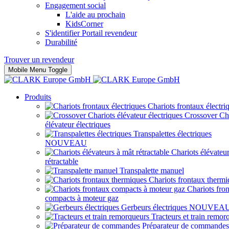
Engagement social
L'aide au prochain
KidsCorner
S'identifier Portail revendeur
Durabilité
Trouver un revendeur
Mobile Menu Toggle
Produits
Chariots frontaux électri
Crossover Ch
élévateur électriques
Transpalettes électriques
NOUVEAU
Chariots élévateu
rétractable
Transpalette manuel
Chariots frontaux thermi
Chariots fro
compacts à moteur gaz
Gerbeurs électriques
NOUVEA
Tracteurs et train remor
Préparateur de commandes