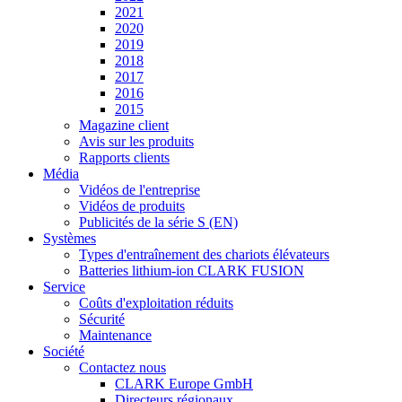
2021
2020
2019
2018
2017
2016
2015
Magazine client
Avis sur les produits
Rapports clients
Média
Vidéos de l'entreprise
Vidéos de produits
Publicités de la série S (EN)
Systèmes
Types d'entraînement des chariots élévateurs
Batteries lithium-ion CLARK FUSION
Service
Coûts d'exploitation réduits
Sécurité
Maintenance
Société
Contactez nous
CLARK Europe GmbH
Directeurs régionaux