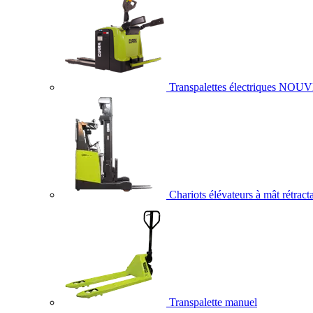
Transpalettes électriques
NOUV
Chariots élévateurs à mât rétract
Transpalette manuel