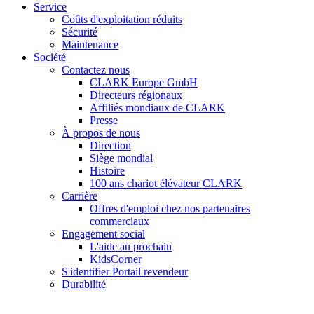
Service
Coûts d'exploitation réduits
Sécurité
Maintenance
Société
Contactez nous
CLARK Europe GmbH
Directeurs régionaux
Affiliés mondiaux de CLARK
Presse
À propos de nous
Direction
Siège mondial
Histoire
100 ans chariot élévateur CLARK
Carrière
Offres d'emploi chez nos partenaires
commerciaux
Engagement social
L'aide au prochain
KidsCorner
S'identifier Portail revendeur
Durabilité