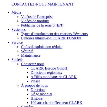
CONTACTEZ-NOUS MAINTENANT
Média
Vidéos de l'entreprise
Vidéos de produits
Publicités de la série S (EN)
Systèmes
Types d'entraînement des chariots élévateurs
Batteries lithium-ion CLARK FUSION
Service
Coûts d'exploitation réduits
Sécurité
Maintenance
Société
Contactez nous
CLARK Europe GmbH
Directeurs régionaux
Affiliés mondiaux de CLARK
Presse
À propos de nous
Direction
Siège mondial
Histoire
100 ans chariot élévateur CLARK
Carrière