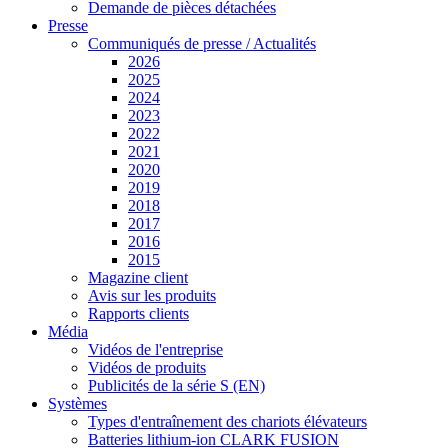
Demande de pièces détachées
Presse
Communiqués de presse / Actualités
2026
2025
2024
2023
2022
2021
2020
2019
2018
2017
2016
2015
Magazine client
Avis sur les produits
Rapports clients
Média
Vidéos de l'entreprise
Vidéos de produits
Publicités de la série S (EN)
Systèmes
Types d'entraînement des chariots élévateurs
Batteries lithium-ion CLARK FUSION