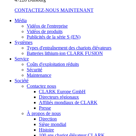
CONTACTEZ-NOUS MAINTENANT
Média
Vidéos de l'entreprise
Vidéos de produits
Publicités de la série S (EN)
Systèmes
Types d'entraînement des chariots élévateurs
Batteries lithium-ion CLARK FUSION
Service
Coûts d'exploitation réduits
Sécurité
Maintenance
Société
Contactez nous
CLARK Europe GmbH
Directeurs régionaux
Affiliés mondiaux de CLARK
Presse
À propos de nous
Direction
Siège mondial
Histoire
100 ans chariot élévateur CLARK