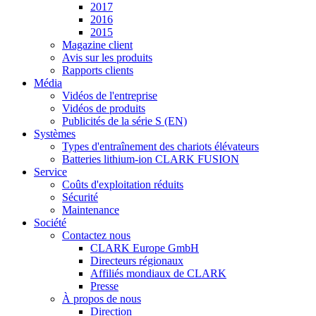
2017
2016
2015
Magazine client
Avis sur les produits
Rapports clients
Média
Vidéos de l'entreprise
Vidéos de produits
Publicités de la série S (EN)
Systèmes
Types d'entraînement des chariots élévateurs
Batteries lithium-ion CLARK FUSION
Service
Coûts d'exploitation réduits
Sécurité
Maintenance
Société
Contactez nous
CLARK Europe GmbH
Directeurs régionaux
Affiliés mondiaux de CLARK
Presse
À propos de nous
Direction