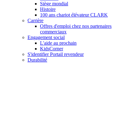
Siège mondial
Histoire
100 ans chariot élévateur CLARK
Carrière
Offres d'emploi chez nos partenaires
commerciaux
Engagement social
L'aide au prochain
KidsCorner
S'identifier Portail revendeur
Durabilité