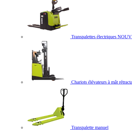
Transpalettes électriques
NOUV
Chariots élévateurs à mât rétract
Transpalette manuel