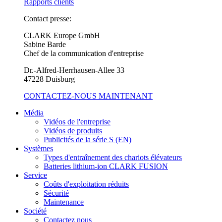
Rapports clients
Contact presse:
CLARK Europe GmbH
Sabine Barde
Chef de la communication d'entreprise
Dr.-Alfred-Herrhausen-Allee 33
47228 Duisburg
CONTACTEZ-NOUS MAINTENANT
Média
Vidéos de l'entreprise
Vidéos de produits
Publicités de la série S (EN)
Systèmes
Types d'entraînement des chariots élévateurs
Batteries lithium-ion CLARK FUSION
Service
Coûts d'exploitation réduits
Sécurité
Maintenance
Société
Contactez nous