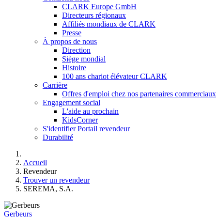
CLARK Europe GmbH
Directeurs régionaux
Affiliés mondiaux de CLARK
Presse
À propos de nous
Direction
Siège mondial
Histoire
100 ans chariot élévateur CLARK
Carrière
Offres d'emploi chez nos partenaires commerciaux
Engagement social
L'aide au prochain
KidsCorner
S'identifier Portail revendeur
Durabilité
Accueil
Revendeur
Trouver un revendeur
SEREMA, S.A.
Gerbeurs