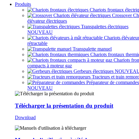
Produits
Chariots frontaux électri
Crossover Ch
élévateur électriques
Transpalettes électriques
NOUVEAU
Chariots élévateu
rétractable
Transpalette manuel
Chariots frontaux thermi
Chariots fro
compacts à moteur gaz
Gerbeurs électriques
NOUVEA
Tracteurs et train remor
Préparateur de commandes
NOUVEAU
Télécharger la présentation du produit
Download