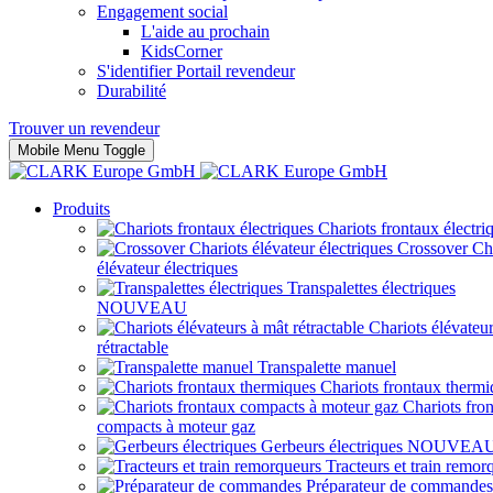
Engagement social
L'aide au prochain
KidsCorner
S'identifier Portail revendeur
Durabilité
Trouver un revendeur
Mobile Menu Toggle
Produits
Chariots frontaux électri
Crossover Ch
élévateur électriques
Transpalettes électriques
NOUVEAU
Chariots élévateu
rétractable
Transpalette manuel
Chariots frontaux thermi
Chariots fro
compacts à moteur gaz
Gerbeurs électriques
NOUVEA
Tracteurs et train remor
Préparateur de commandes