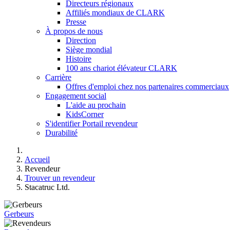
Directeurs régionaux
Affiliés mondiaux de CLARK
Presse
À propos de nous
Direction
Siège mondial
Histoire
100 ans chariot élévateur CLARK
Carrière
Offres d'emploi chez nos partenaires commerciaux
Engagement social
L'aide au prochain
KidsCorner
S'identifier Portail revendeur
Durabilité
Accueil
Revendeur
Trouver un revendeur
Stacatruc Ltd.
Gerbeurs