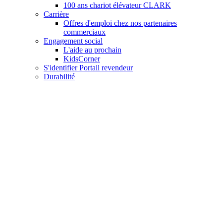
100 ans chariot élévateur CLARK
Carrière
Offres d'emploi chez nos partenaires
commerciaux
Engagement social
L'aide au prochain
KidsCorner
S'identifier Portail revendeur
Durabilité