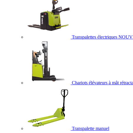
Transpalettes électriques
NOUV
Chariots élévateurs à mât rétract
Transpalette manuel