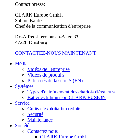
Contact presse:
CLARK Europe GmbH
Sabine Barde
Chef de la communication d'entreprise
Dr.-Alfred-Herrhausen-Allee 33
47228 Duisburg
CONTACTEZ-NOUS MAINTENANT
Média
Vidéos de l'entreprise
Vidéos de produits
Publicités de la série S (EN)
Systèmes
Types d'entraînement des chariots élévateurs
Batteries lithium-ion CLARK FUSION
Service
Coûts d'exploitation réduits
Sécurité
Maintenance
Société
Contactez nous
CLARK Europe GmbH