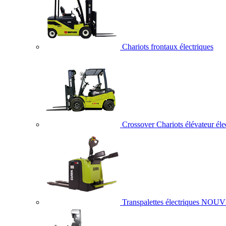
Chariots frontaux électriques
Crossover Chariots élévateur éle
Transpalettes électriques
NOUV