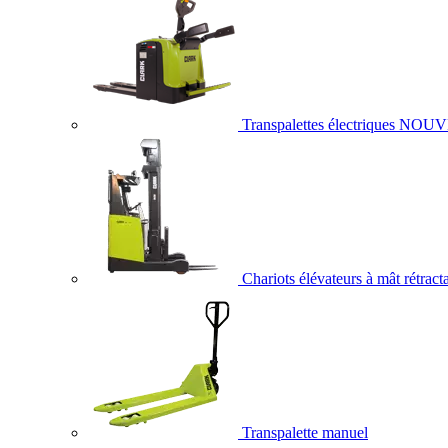
Transpalettes électriques
NOUV
Chariots élévateurs à mât rétract
Transpalette manuel