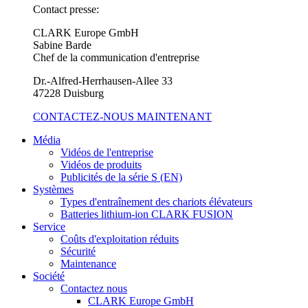
Contact presse:
CLARK Europe GmbH
Sabine Barde
Chef de la communication d'entreprise
Dr.-Alfred-Herrhausen-Allee 33
47228 Duisburg
CONTACTEZ-NOUS MAINTENANT
Média
Vidéos de l'entreprise
Vidéos de produits
Publicités de la série S (EN)
Systèmes
Types d'entraînement des chariots élévateurs
Batteries lithium-ion CLARK FUSION
Service
Coûts d'exploitation réduits
Sécurité
Maintenance
Société
Contactez nous
CLARK Europe GmbH