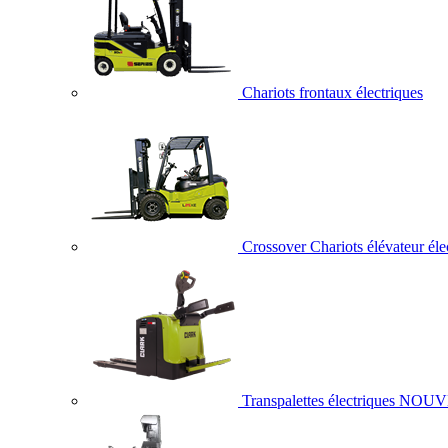
Chariots frontaux électriques
Crossover Chariots élévateur éle
Transpalettes électriques
NOUV