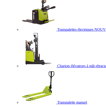
Transpalettes électriques
NOUV
Chariots élévateurs à mât rétract
Transpalette manuel