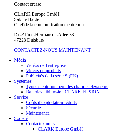
Contact presse:
CLARK Europe GmbH
Sabine Barde
Chef de la communication d'entreprise
Dr.-Alfred-Herrhausen-Allee 33
47228 Duisburg
CONTACTEZ-NOUS MAINTENANT
Média
Vidéos de l'entreprise
Vidéos de produits
Publicités de la série S (EN)
Systèmes
Types d'entraînement des chariots élévateurs
Batteries lithium-ion CLARK FUSION
Service
Coûts d'exploitation réduits
Sécurité
Maintenance
Société
Contactez nous
CLARK Europe GmbH