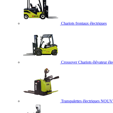
Chariots frontaux électriques
Crossover Chariots élévateur éle
Transpalettes électriques
NOUV