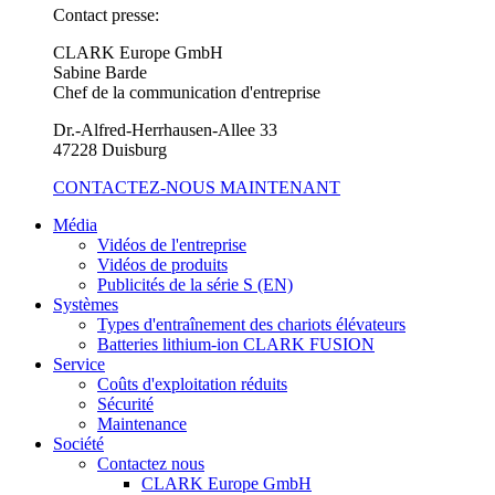
Contact presse:
CLARK Europe GmbH
Sabine Barde
Chef de la communication d'entreprise
Dr.-Alfred-Herrhausen-Allee 33
47228 Duisburg
CONTACTEZ-NOUS MAINTENANT
Média
Vidéos de l'entreprise
Vidéos de produits
Publicités de la série S (EN)
Systèmes
Types d'entraînement des chariots élévateurs
Batteries lithium-ion CLARK FUSION
Service
Coûts d'exploitation réduits
Sécurité
Maintenance
Société
Contactez nous
CLARK Europe GmbH