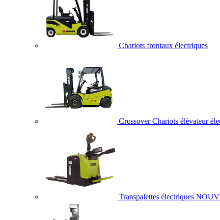
Chariots frontaux électriques
Crossover Chariots élévateur éle
Transpalettes électriques
NOUV