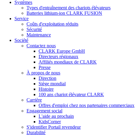
Systèmes
Types d'entraînement des chariots élévateurs
Batteries lithium-ion CLARK FUSION
Service
Coûts d'exploitation réduits
Sécurité
Maintenance
Société
Contactez nous
CLARK Europe GmbH
Directeurs régionaux
Affiliés mondiaux de CLARK
Presse
À propos de nous
Direction
Siège mondial
Histoire
100 ans chariot élévateur CLARK
Carrière
Offres d'emploi chez nos partenaires commerciaux
Engagement social
L'aide au prochain
KidsCorner
S'identifier Portail revendeur
Durabilité