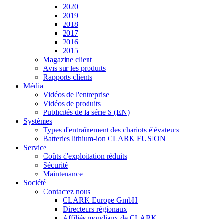
2020
2019
2018
2017
2016
2015
Magazine client
Avis sur les produits
Rapports clients
Média
Vidéos de l'entreprise
Vidéos de produits
Publicités de la série S (EN)
Systèmes
Types d'entraînement des chariots élévateurs
Batteries lithium-ion CLARK FUSION
Service
Coûts d'exploitation réduits
Sécurité
Maintenance
Société
Contactez nous
CLARK Europe GmbH
Directeurs régionaux
Affiliés mondiaux de CLARK