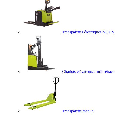
Transpalettes électriques
NOUV
Chariots élévateurs à mât rétract
Transpalette manuel