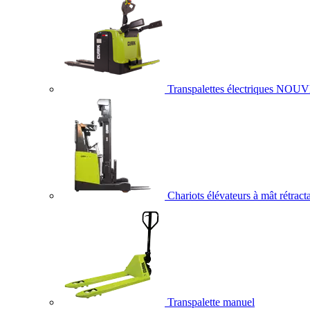
Transpalettes électriques
NOUV
Chariots élévateurs à mât rétract
Transpalette manuel