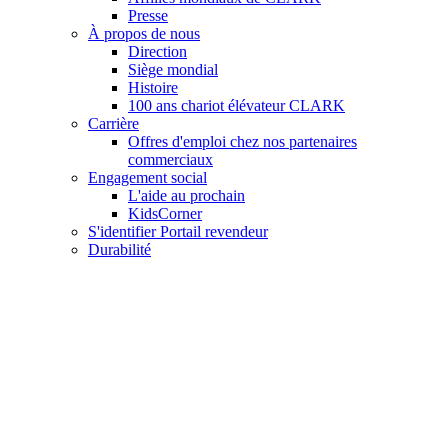
Presse
À propos de nous
Direction
Siège mondial
Histoire
100 ans chariot élévateur CLARK
Carrière
Offres d'emploi chez nos partenaires
commerciaux
Engagement social
L'aide au prochain
KidsCorner
S'identifier Portail revendeur
Durabilité