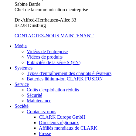
Sabine Barde
Chef de la communication d'entreprise
Dr.-Alfred-Herrhausen-Allee 33
47228 Duisburg
CONTACTEZ-NOUS MAINTENANT
Média
Vidéos de l'entreprise
Vidéos de produits
Publicités de la série S (EN)
Systèmes
Types d'entraînement des chariots élévateurs
Batteries lithium-ion CLARK FUSION
Service
Coûts d'exploitation réduits
Sécurité
Maintenance
Société
Contactez nous
CLARK Europe GmbH
Directeurs régionaux
Affiliés mondiaux de CLARK
Presse