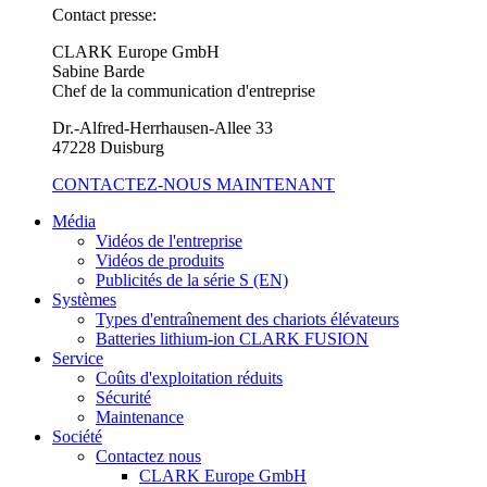
Contact presse:
CLARK Europe GmbH
Sabine Barde
Chef de la communication d'entreprise
Dr.-Alfred-Herrhausen-Allee 33
47228 Duisburg
CONTACTEZ-NOUS MAINTENANT
Média
Vidéos de l'entreprise
Vidéos de produits
Publicités de la série S (EN)
Systèmes
Types d'entraînement des chariots élévateurs
Batteries lithium-ion CLARK FUSION
Service
Coûts d'exploitation réduits
Sécurité
Maintenance
Société
Contactez nous
CLARK Europe GmbH