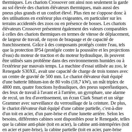
thermiques. Les chariots Crossover ont ainsi non seulement la garde
au sol élevée des chariots élévateurs thermiques, mais aussi des
pneus plus grands et un confort élevé. Plus rien ne s'oppose donc à
des utilisations en extérieur plus exigeantes, en particulier sur les
terrains accidentés des zoos ou en présence de bosses. Les chariots
élévateurs Crossover présentent également des valeurs comparables
à celles des chariots thermiques en termes de vitesse de déplacement,
de largeur de travail, de rayon de braquage et de capacité de
franchissement. Grâce à des composants protégés contre l'eau, tels
que la protection IP54 (protégée contre la poussière et les projections
d'eau) du moteur de traction et du moteur hydraulique, ils peuvent
être utilisés sans problème dans des environnements humides ou à
l'extérieur par mauvais temps. La machine d'essai utilisée au zoo, le
Renegade S30XE, avait une capacité de charge de trois tonnes avec
un centre de gravité de 500 mm. Le chariot élévateur était équipé
d'une batterie lithium-ion de 80 volts (18,7 kW), un mât triplex de
4800 mm, quatre fonctions hydrauliques, des pneus superélastiques,
des feux de travail à l'avant et à l'arrière, un gyrophare, une alarme
de recul, un feu d'avertissement, un écran Clark Smart et un siège
Grammer avec surveillance du verrouillage de la ceinture. De plus,
le chariot élévateur était équipé d'une cabine partielle, c'est-à-dire
d'un toit en acier, d'un pare-brise et d'une lunette arrière. Selon les
besoins, différentes cabines sont disponibles pour le Renegade, telles
que la cabine anti-pluie (toit en acier), la cabine anti-intempéries (toit
en acier et pare-brise), la cabine partielle (toit en acier, pare-brise