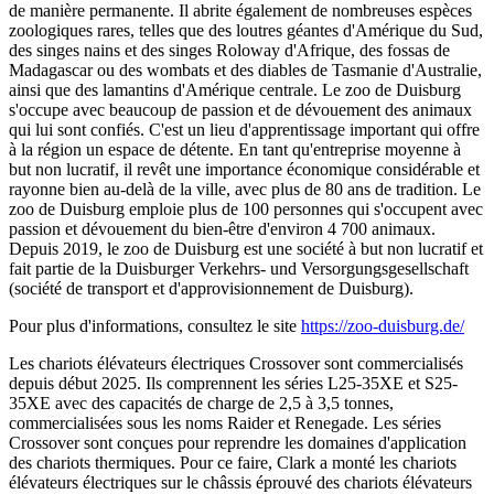
de manière permanente. Il abrite également de nombreuses espèces
zoologiques rares, telles que des loutres géantes d'Amérique du Sud,
des singes nains et des singes Roloway d'Afrique, des fossas de
Madagascar ou des wombats et des diables de Tasmanie d'Australie,
ainsi que des lamantins d'Amérique centrale. Le zoo de Duisburg
s'occupe avec beaucoup de passion et de dévouement des animaux
qui lui sont confiés. C'est un lieu d'apprentissage important qui offre
à la région un espace de détente. En tant qu'entreprise moyenne à
but non lucratif, il revêt une importance économique considérable et
rayonne bien au-delà de la ville, avec plus de 80 ans de tradition. Le
zoo de Duisburg emploie plus de 100 personnes qui s'occupent avec
passion et dévouement du bien-être d'environ 4 700 animaux.
Depuis 2019, le zoo de Duisburg est une société à but non lucratif et
fait partie de la Duisburger Verkehrs- und Versorgungsgesellschaft
(société de transport et d'approvisionnement de Duisburg).
Pour plus d'informations, consultez le site
https://zoo-duisburg.de/
Les chariots élévateurs électriques Crossover sont commercialisés
depuis début 2025. Ils comprennent les séries L25-35XE et S25-
35XE avec des capacités de charge de 2,5 à 3,5 tonnes,
commercialisées sous les noms Raider et Renegade. Les séries
Crossover sont conçues pour reprendre les domaines d'application
des chariots thermiques. Pour ce faire, Clark a monté les chariots
élévateurs électriques sur le châssis éprouvé des chariots élévateurs