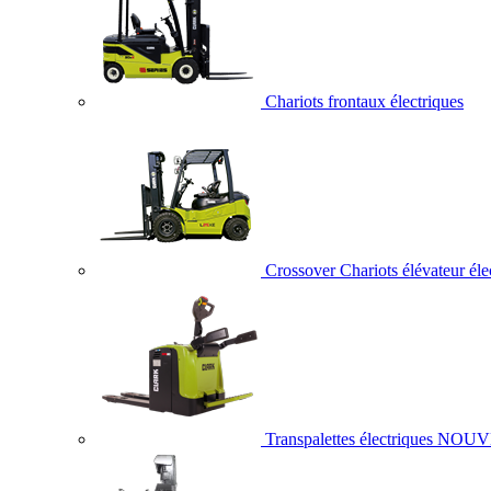
Chariots frontaux électriques
Crossover Chariots élévateur éle
Transpalettes électriques
NOUV