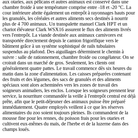
aux otaries, aux pélicans et autres animaux est conservé dans une
chambre froide à une température comprise entre -18 et -20 °C. La
cour intérieure abrite également un entrepôt à rayonnages hauts pour
les granulés, les céréales et autres aliments secs destinés à nourrir
plus de 4 700 animaux. Un transpalette manuel Clark HPT et un
chariot élévateur Clark WSX16 assurent le flux des aliments livrés
vers l'entrepôt. La viande destinée aux animaux carnivores est
transportée directement depuis le camion frigorifique vers le
bâtiment grâce à un système sophistiqué de rails tubulaires
suspendus au plafond. Des aiguillages déterminent le chemin à
suivre : salle de rationnement, chambre froide ou congélateur. On se
croirait dans un marché de gros. Seulement, les clients ont
généralement quatre pattes. Le travail commence dès six heures du
matin dans la zone d'alimentation. Les caisses préparées contenant
des fruits et des légumes, des sacs de granulés et des aliments
spéciaux sont alors acheminées vers les zones de travail des
soigneurs animaliers, les enclos. Lorsque les soigneurs prennent leur
service, la nourriture commandée la veille à l'entrepôt central est déjà
prête, afin que le petit-déjeuner des animaux puisse être préparé
immédiatement. Quatre employés veillent à ce que les réserves
alimentaires du zoo soient toujours pleines. Ils commandent de la
mousse fine pour les rennes, du poisson frais pour les otaries et
cultivent eux-mêmes du maïs, de l'herbe et de la luzerne dans des
champs loués.