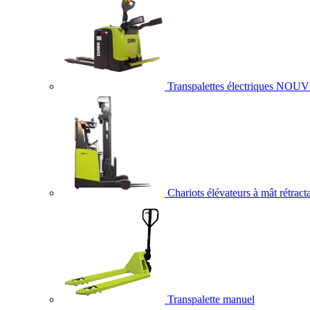
Transpalettes électriques
NOUV
Chariots élévateurs à mât rétract
Transpalette manuel