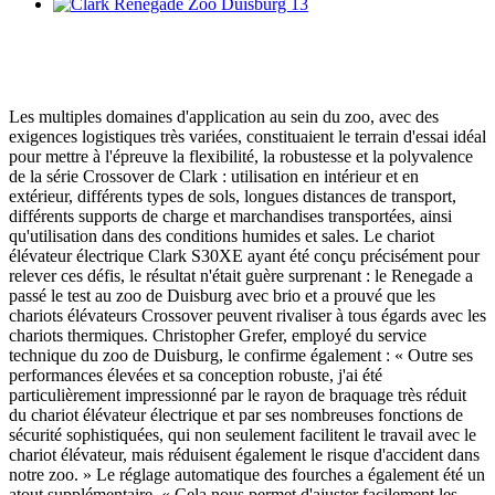
Les multiples domaines d'application au sein du zoo, avec des
exigences logistiques très variées, constituaient le terrain d'essai idéal
pour mettre à l'épreuve la flexibilité, la robustesse et la polyvalence
de la série Crossover de Clark : utilisation en intérieur et en
extérieur, différents types de sols, longues distances de transport,
différents supports de charge et marchandises transportées, ainsi
qu'utilisation dans des conditions humides et sales. Le chariot
élévateur électrique Clark S30XE ayant été conçu précisément pour
relever ces défis, le résultat n'était guère surprenant : le Renegade a
passé le test au zoo de Duisburg avec brio et a prouvé que les
chariots élévateurs Crossover peuvent rivaliser à tous égards avec les
chariots thermiques. Christopher Grefer, employé du service
technique du zoo de Duisburg, le confirme également : « Outre ses
performances élevées et sa conception robuste, j'ai été
particulièrement impressionné par le rayon de braquage très réduit
du chariot élévateur électrique et par ses nombreuses fonctions de
sécurité sophistiquées, qui non seulement facilitent le travail avec le
chariot élévateur, mais réduisent également le risque d'accident dans
notre zoo. » Le réglage automatique des fourches a également été un
atout supplémentaire. « Cela nous permet d'ajuster facilement les