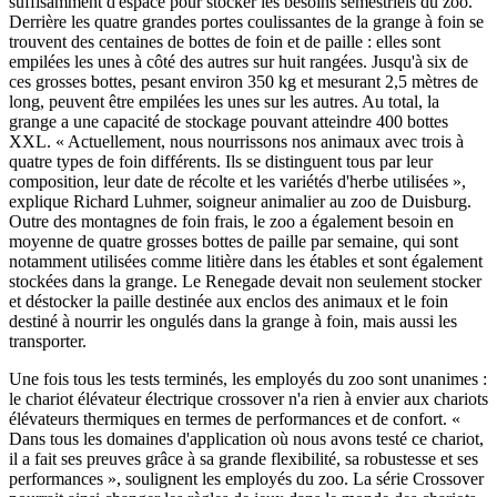
suffisamment d'espace pour stocker les besoins semestriels du zoo.
Derrière les quatre grandes portes coulissantes de la grange à foin se
trouvent des centaines de bottes de foin et de paille : elles sont
empilées les unes à côté des autres sur huit rangées. Jusqu'à six de
ces grosses bottes, pesant environ 350 kg et mesurant 2,5 mètres de
long, peuvent être empilées les unes sur les autres. Au total, la
grange a une capacité de stockage pouvant atteindre 400 bottes
XXL. « Actuellement, nous nourrissons nos animaux avec trois à
quatre types de foin différents. Ils se distinguent tous par leur
composition, leur date de récolte et les variétés d'herbe utilisées »,
explique Richard Luhmer, soigneur animalier au zoo de Duisburg.
Outre des montagnes de foin frais, le zoo a également besoin en
moyenne de quatre grosses bottes de paille par semaine, qui sont
notamment utilisées comme litière dans les étables et sont également
stockées dans la grange. Le Renegade devait non seulement stocker
et déstocker la paille destinée aux enclos des animaux et le foin
destiné à nourrir les ongulés dans la grange à foin, mais aussi les
transporter.
Une fois tous les tests terminés, les employés du zoo sont unanimes :
le chariot élévateur électrique crossover n'a rien à envier aux chariots
élévateurs thermiques en termes de performances et de confort. «
Dans tous les domaines d'application où nous avons testé ce chariot,
il a fait ses preuves grâce à sa grande flexibilité, sa robustesse et ses
performances », soulignent les employés du zoo. La série Crossover